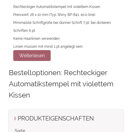
Rechteckiger Automatikstempel mit violettem Kissen
Preiswert: 26 x 10 mm (Typ: Shiny BP-841, eco-line)
Minimalste Schriftgröße bei dünner Schrift 7 pt, bei dickeren
Schriften 6 pt.
Keine Haarlinien verwenden.
Linien müssen mit mind. 1 pt angelegt sein.
Beim Setzen rundum mind. 0,5 mm Platz zum Außenrand lassen.
Weiterlesen
Für eine optimale Qualität des Stempels benötigen wir bitte eine
Bestelloptionen: Rechteckiger
vektorisierte Druckdatei als PDF. Wenn Sie uns Ihre Druckdaten
hingegen als Bilddatei schicken, sollte diese mindestens 300 dpi
Automatikstempel mit violettem
aufweisen. Alle Elemente, die Ihr Stempel enthalten soll, müssen
Kissen
in 100 % Schwarz eingefärbt werden.
PRODUKTEIGENSCHAFTEN
Sorte: